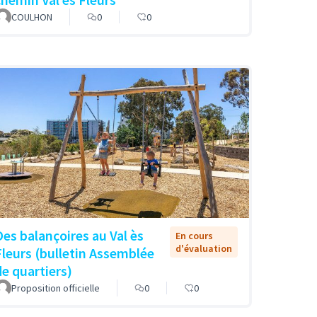
COULHON
0
0
Des balançoires au Val ès
En cours
d'évaluation
Fleurs (bulletin Assemblée
de quartiers)
Proposition officielle
0
0