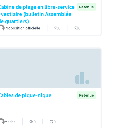
Cabine de plage en libre-service
Retenue
- vestiaire (bulletin Assemblée
de quartiers)
Proposition officielle
0
0
Tables de pique-nique
Retenue
Macha
0
0