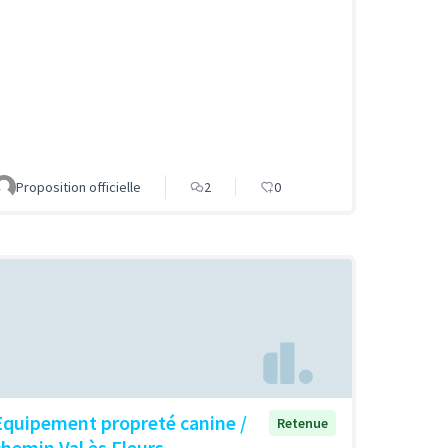
Proposition officielle
2
0
Equipement propreté canine /
Retenue
chemin Val ès Fleurs