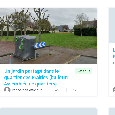
Un jardin partagé dans le
Retenue
quartier des Prairies (bulletin
Assemblée de quartiers)
Proposition officielle
0
0