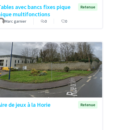
Tables avec bancs fixes pique
Retenue
nique multifonctions
Marc garnier
0
0
ire de jeux à la Horie
Retenue