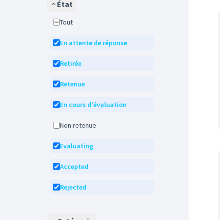
État
Tout
En attente de réponse
Retirée
Retenue
En cours d'évaluation
Non retenue
Evaluating
Accepted
Rejected