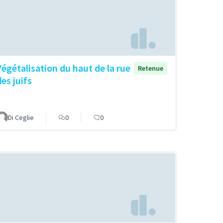
Végétalisation du haut de la rue
Retenue
es juifs
Di Ceglie
0
0