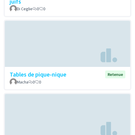
juifs
Di Ceglie
0
0
Tables de pique-nique
Retenue
Macha
0
0