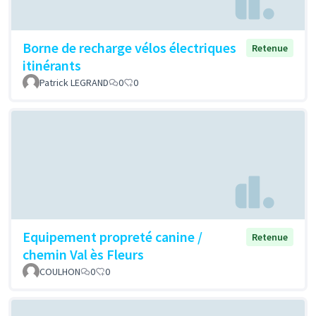
Borne de recharge vélos électriques
Retenue
itinérants
Patrick LEGRAND
0
0
Equipement propreté canine /
Retenue
chemin Val ès Fleurs
COULHON
0
0