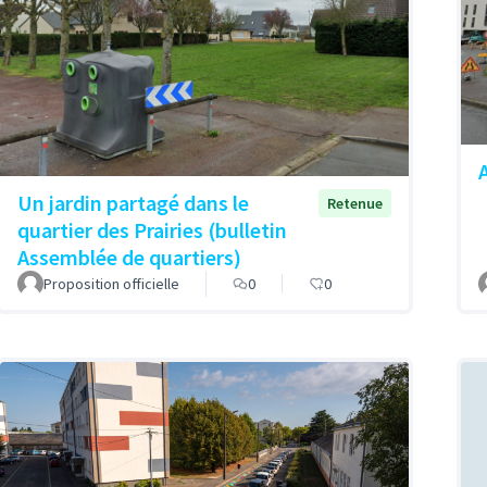
A
Un jardin partagé dans le
Retenue
quartier des Prairies (bulletin
Assemblée de quartiers)
Proposition officielle
0
0