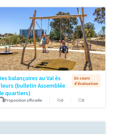
Des balançoires au Val ès
En cours
d'évaluation
Fleurs (bulletin Assemblée
de quartiers)
Proposition officielle
0
0