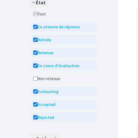
État
Tout
En attente de réponse
Retirée
Retenue
En cours d'évaluation
Non retenue
Evaluating
Accepted
Rejected