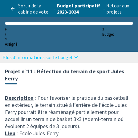
Sortir de la
Budget participatif
Retour aux
-
-
cabine de vote
2023-2024
projets
0
3
Budget
/
3
Assigné
Plus d'informations sur le budget
Projet n°11 : Réfection du terrain de sport Jules
Ferry
Description
: Pour favoriser la pratique du basketball
en extérieur, le terrain situé à l’arrière de l’école Jules
Ferry pourrait être réaménagé partiellement pour
accueillir un terrain de basket 3x3 (=demi-terrain où
évoluent 2 équipes de 3 joueurs).
Lieu
: Ecole Jules-Ferry