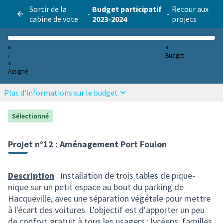
Sortir de la
Budget participatif
Retour aux
-
-
cabine de vote
2023-2024
projets
0
3
Budget
/
3
Assigné
Plus d'informations sur le budget
Sélectionné
Projet n°12 : Aménagement Port Foulon
Description
: Installation de trois tables de pique-
nique sur un petit espace au bout du parking de
Hacqueville, avec une séparation végétale pour mettre
à l'écart des voitures. L'objectif est d'apporter un peu
de confort gratuit à tous les usagers : lycéens, familles,