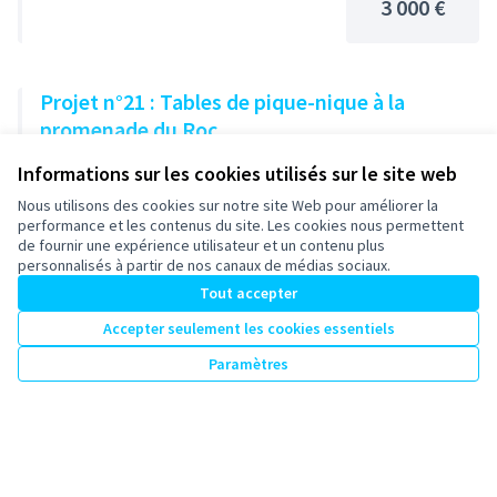
3 000 €
Projet n°21 : Tables de pique-nique à la
promenade du Roc
Cadre de vie, espace public, mobilier urbain
Sélectionné
Informations sur les cookies utilisés sur le site web
3 000 €
Nous utilisons des cookies sur notre site Web pour améliorer la
performance et les contenus du site. Les cookies nous permettent
de fournir une expérience utilisateur et un contenu plus
personnalisés à partir de nos canaux de médias sociaux.
Projet n°20 : Végétalisation de la rue des Juifs
Tout accepter
Cadre de vie, espace public, mobilier urbain
Sélectionné
Accepter seulement les cookies essentiels
2 400 €
Paramètres