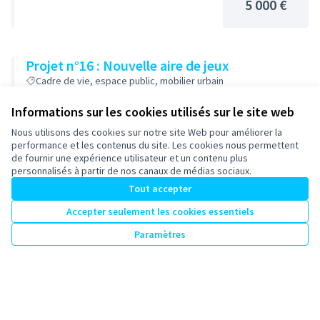
5 000 €
Projet n°16 : Nouvelle aire de jeux
Cadre de vie, espace public, mobilier urbain
10 000 €
Informations sur les cookies utilisés sur le site web
Nous utilisons des cookies sur notre site Web pour améliorer la
performance et les contenus du site. Les cookies nous permettent
de fournir une expérience utilisateur et un contenu plus
Projet n°18 : Espace de rencontre et de
personnalisés à partir de nos canaux de médias sociaux.
convivialité
Tout accepter
Cadre de vie, espace public, mobilier urbain
Accepter seulement les cookies essentiels
16 500 €
Paramètres