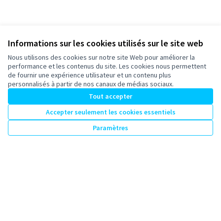
Informations sur les cookies utilisés sur le site web
Nous utilisons des cookies sur notre site Web pour améliorer la
performance et les contenus du site. Les cookies nous permettent
de fournir une expérience utilisateur et un contenu plus
personnalisés à partir de nos canaux de médias sociaux.
Tout accepter
Accepter seulement les cookies essentiels
Paramètres
Conditions d'utilisation
Paramètres des cookies
participons-granville.fr sur X
participons-granville.fr sur Facebook
participons-granville.fr sur Instagram
(Lien externe)
(Lien externe)
(Lien externe)
Licence Cre
(Lien extern
(Lien externe)