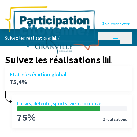
Se connecter
Menu princi
Menu p
Suivez les réalisations 📊
/
Suivez les réalisations 📊
État d'exécution global
75,4%
Loisirs, détente, sports, vie associative
75%
2 réalisations