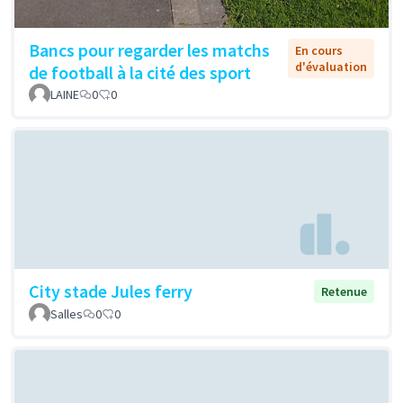
Bancs pour regarder les matchs
En cours
d'évaluation
de football à la cité des sport
LAINE
0
0
City stade Jules ferry
Retenue
Salles
0
0