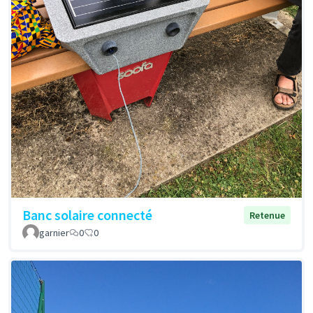
Banc solaire connecté
Retenue
garnier
0
0