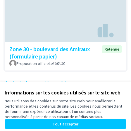
Zone 30 - boulevard des Amiraux
Retenue
(formulaire papier)
Proposition officielle
0
0
Voir toutes les propositions retirées
Informations sur les cookies utilisés sur le site web
Nous utilisons des cookies sur notre site Web pour améliorer la
Conditions d'utilisation
performance et les contenus du site. Les cookies nous permettent
Paramètres des cookies
de fournir une expérience utilisateur et un contenu plus
participons-granville.fr sur X
participons-granville.fr sur Facebook
participons-granville.fr sur Instagram
personnalisés à partir de nos canaux de médias sociaux.
(Lien externe)
(Lien externe)
(Lien externe)
Tout accepter