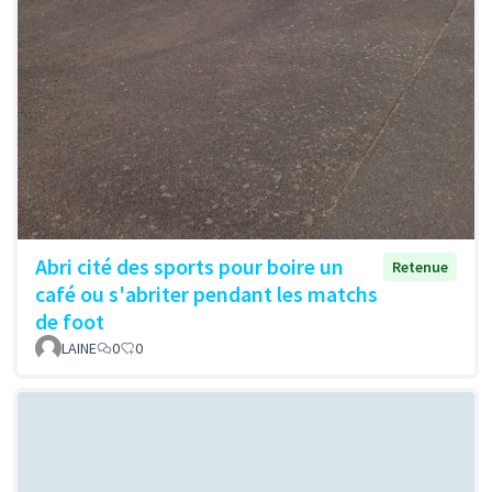
Abri cité des sports pour boire un
Retenue
café ou s'abriter pendant les matchs
de foot
LAINE
0
0