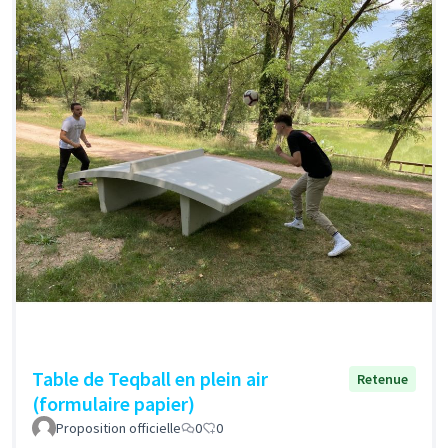
Table de Teqball en plein air
Retenue
(formulaire papier)
Proposition officielle
0
0