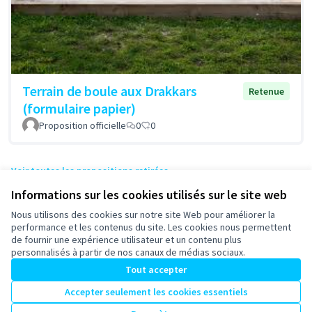
Terrain de boule aux Drakkars
Retenue
(formulaire papier)
Proposition officielle
0
0
Voir toutes les propositions retirées
Informations sur les cookies utilisés sur le site web
Nous utilisons des cookies sur notre site Web pour améliorer la
Conditions d'utilisation
performance et les contenus du site. Les cookies nous permettent
Paramètres des cookies
de fournir une expérience utilisateur et un contenu plus
participons-granville.fr sur X
participons-granville.fr sur Facebook
participons-granville.fr sur Instagram
personnalisés à partir de nos canaux de médias sociaux.
(Lien externe)
(Lien externe)
(Lien externe)
Tout accepter
Accepter seulement les cookies essentiels
Licence Cre
(Lien extern