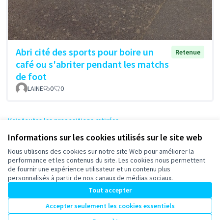
Abri cité des sports pour boire un
Retenue
café ou s'abriter pendant les matchs
de foot
LAINE
0
0
Voir toutes les propositions retirées
Informations sur les cookies utilisés sur le site web
Nous utilisons des cookies sur notre site Web pour améliorer la
Conditions d'utilisation
performance et les contenus du site. Les cookies nous permettent
Paramètres des cookies
de fournir une expérience utilisateur et un contenu plus
participons-granville.fr sur X
participons-granville.fr sur Facebook
participons-granville.fr sur Instagram
personnalisés à partir de nos canaux de médias sociaux.
(Lien externe)
(Lien externe)
(Lien externe)
Tout accepter
Accepter seulement les cookies essentiels
Licence Cre
(Lien extern