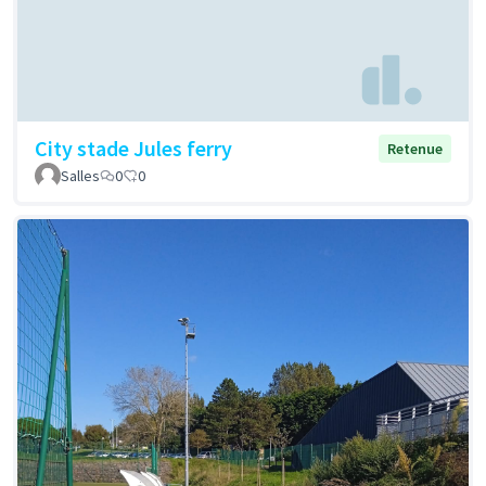
City stade Jules ferry
Retenue
Salles
0
0