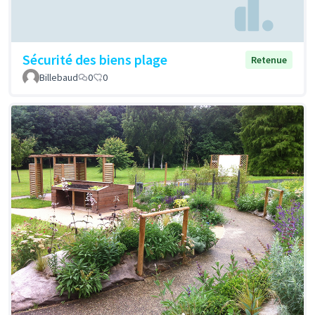
Sécurité des biens plage
Retenue
Billebaud
0
0