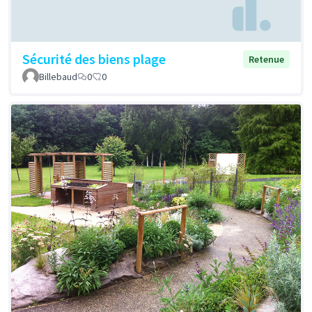
Sécurité des biens plage
Retenue
Billebaud
0
0