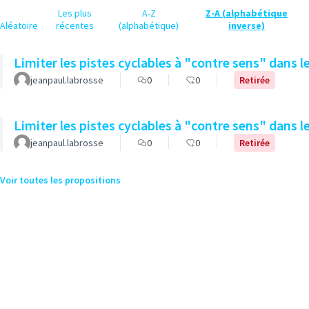
Les plus
A-Z
Z-A (alphabétique
Aléatoire
récentes
(alphabétique)
inverse)
Limiter les pistes cyclables à "contre sens" dans l
jeanpaul.labrosse
0
0
Retirée
Limiter les pistes cyclables à "contre sens" dans l
jeanpaul.labrosse
0
0
Retirée
Voir toutes les propositions