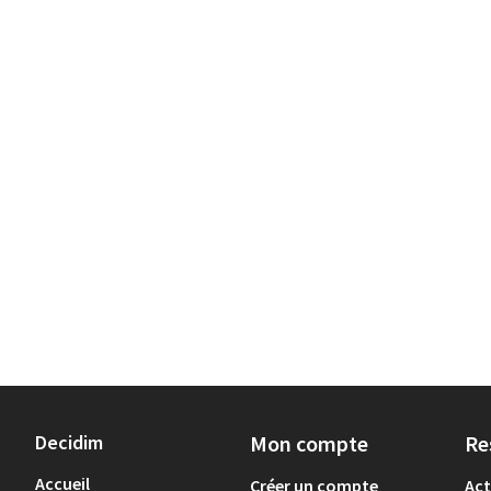
Decidim
Mon compte
Re
Accueil
Créer un compte
Act