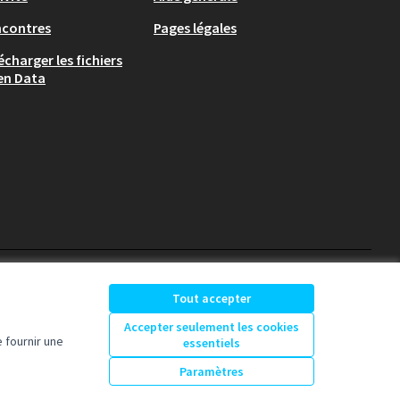
ncontres
Pages légales
écharger les fichiers
en Data
participons-granville.fr sur X
participons-granville.fr s
participons-granville.
Tout accepter
(Lien externe)
(Lien externe)
(Lien externe)
Accepter seulement les cookies
 fournir une
essentiels
Licence Creative Comm
(Lien externe)
Paramètres