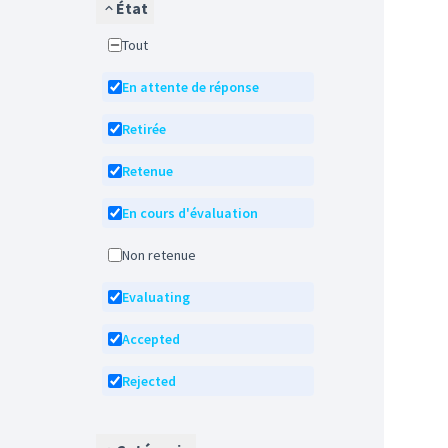
État
Tout
En attente de réponse
Retirée
Retenue
En cours d'évaluation
Non retenue
Evaluating
Accepted
Rejected