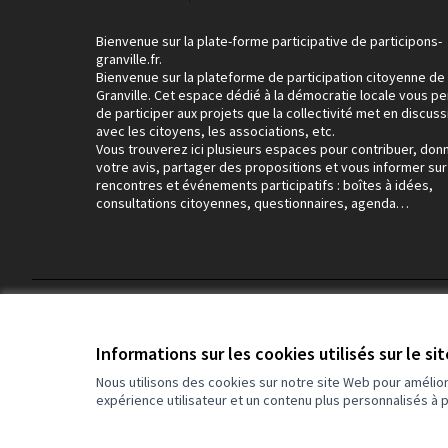
Bienvenue sur la plate-forme participative de participons-
granville.fr.
Bienvenue sur la plateforme de participation citoyenne de
Granville. Cet espace dédié à la démocratie locale vous p
de participer aux projets que la collectivité met en discuss
avec les citoyens, les associations, etc.
Vous trouverez ici plusieurs espaces pour contribuer, don
votre avis, partager des propositions et vous informer sur
rencontres et événements participatifs : boîtes à idées,
consultations citoyennes, questionnaires, agenda…
Conditions d'utilisation
Paramètres des cookies
Informations sur les cookies utilisés sur le si
Nous utilisons des cookies sur notre site Web pour amélio
expérience utilisateur et un contenu plus personnalisés à 
(Lien externe)
Site réalisé grâce au
logiciel libre Decidim
.
(Lien externe)