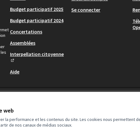
Budget participatif 2025
Se connecter
Re
Budget participatif 2024
Tél
Op
ermet
Concertations
ion
Assemblées
ner
 les
Interpellation citoyenne
(Lien externe)
Aide
te web
rer la performance et les contenus du site. Les cookies nous permettent de
partir de nos canaux de médias sociaux.