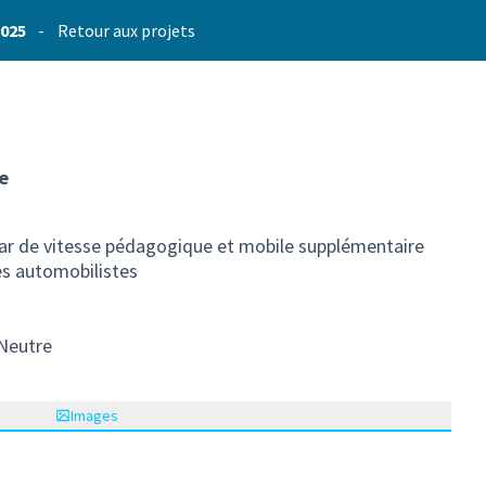
2025
-
Retour aux projets
e
adar de vitesse pédagogique et mobile supplémentaire
des automobilistes
Neutre
Images