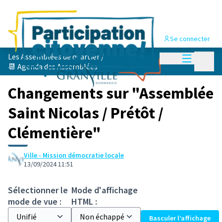
Se connecter
Menu princi
Les Assemblées de quartier
/
Menu p
📆 Agenda des Assemblées
Changements sur "Assemblée
Saint Nicolas / Prétôt /
Clémentière"
Ville - Mission démocratie locale
13/09/2024 11:51
Sélectionner le
Mode d'affichage
mode de vue :
HTML :
Basculer l’affichage