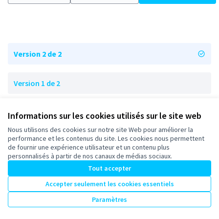
Version 2 de 2
Version 1 de 2
Informations sur les cookies utilisés sur le site web
Nous utilisons des cookies sur notre site Web pour améliorer la
Conditions d'utilisation
performance et les contenus du site. Les cookies nous permettent
Paramètres des cookies
de fournir une expérience utilisateur et un contenu plus
participons-granville.fr sur X
participons-granville.fr sur Facebook
participons-granville.fr sur Instagram
personnalisés à partir de nos canaux de médias sociaux.
(Lien externe)
(Lien externe)
(Lien externe)
Tout accepter
Accepter seulement les cookies essentiels
Licence Cre
(Lien extern
Paramètres
(Lien externe)
Site réalisé grâce au
logiciel libre Decidim
.
(Lien externe)