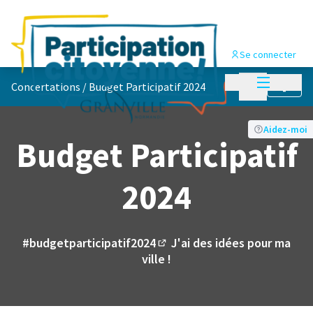
Se connecter
Menu princi
Menu principa
Concertations
/
Budget Participatif 2024
Suivre
Aidez-moi
Budget Participatif
2024
#budgetparticipatif2024
J'ai des idées pour ma
(Lien externe)
ville !