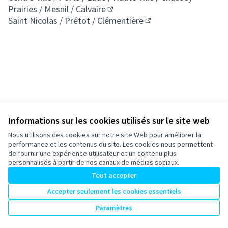
(S'ouvre 
Prairies / Mesnil / Calvaire
(S'ouvre dans un nouvel onglet)
Saint Nicolas / Prétot / Clémentière
(S'ouvre dans un nouv
Informations sur les cookies utilisés sur le site web
Nous utilisons des cookies sur notre site Web pour améliorer la
Conditions d'utilisation
performance et les contenus du site. Les cookies nous permettent
Paramètres des cookies
de fournir une expérience utilisateur et un contenu plus
participons-granville.fr sur X
participons-granville.fr sur Facebook
participons-granville.fr sur Instagram
personnalisés à partir de nos canaux de médias sociaux.
(Lien externe)
(Lien externe)
(Lien externe)
Tout accepter
Accepter seulement les cookies essentiels
Licence Cre
(Lien extern
Paramètres
(Lien externe)
Site réalisé grâce au
logiciel libre Decidim
.
(Lien externe)