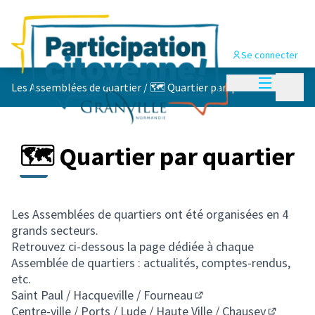
Se connecter
Menu princi
Menu p
Les Assemblées de quartier
/
🗺️ Quartier par quartier
🗺️ Quartier par quartier
Les Assemblées de quartiers ont été organisées en 4
grands secteurs.
Retrouvez ci-dessous la page dédiée à chaque
Assemblée de quartiers : actualités, comptes-rendus,
etc.
Saint Paul / Hacqueville / Fourneau
(S'ouvre dans un nouvel
Centre-ville / Ports / Lude / Haute Ville / Chausey