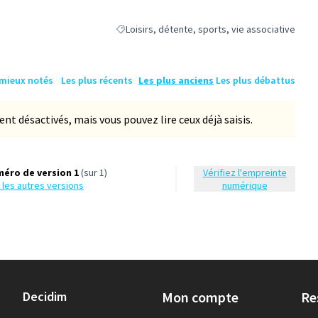
Loisirs, détente, sports, vie associative
Filtrer les résultats de la catégorie : Loisirs, d
 mieux notés
Les plus récents
Les plus anciens
Les plus débattus
 désactivés, mais vous pouvez lire ceux déjà saisis.
éro de version 1
(sur 1)
Vérifiez l'empreinte
ir les autres versions
numérique
Decidim
Mon compte
Re