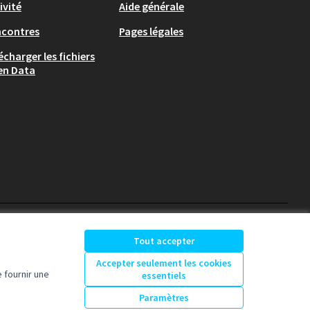
ivité
Aide générale
ncontres
Pages légales
écharger les fichiers
en Data
participons-granville.fr sur X
participons-granville.fr s
participons-granville.
Tout accepter
(Lien externe)
(Lien externe)
(Lien externe)
Accepter seulement les cookies
 fournir une
essentiels
Licence Creative Comm
(Lien externe)
Paramètres