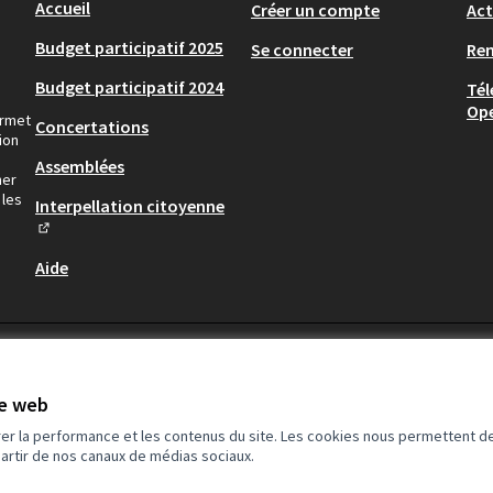
Accueil
Créer un compte
Act
Budget participatif 2025
Se connecter
Re
Budget participatif 2024
Tél
Op
ermet
Concertations
ion
Assemblées
ner
 les
Interpellation citoyenne
(Lien externe)
Aide
te web
rer la performance et les contenus du site. Les cookies nous permettent de
partir de nos canaux de médias sociaux.