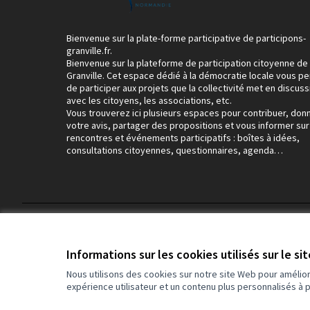
Bienvenue sur la plate-forme participative de participons-
granville.fr.
Bienvenue sur la plateforme de participation citoyenne de
Granville. Cet espace dédié à la démocratie locale vous p
de participer aux projets que la collectivité met en discuss
avec les citoyens, les associations, etc.
Vous trouverez ici plusieurs espaces pour contribuer, don
votre avis, partager des propositions et vous informer sur
rencontres et événements participatifs : boîtes à idées,
consultations citoyennes, questionnaires, agenda…
Conditions d'utilisation
Paramètres des cookies
Informations sur les cookies utilisés sur le si
Nous utilisons des cookies sur notre site Web pour amélio
expérience utilisateur et un contenu plus personnalisés à 
(Lien externe)
Site réalisé grâce au
logiciel libre Decidim
.