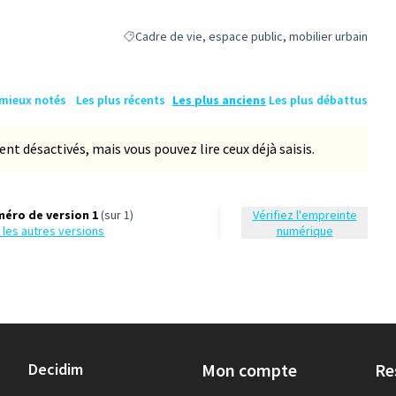
Cadre de vie, espace public, mobilier urbain
Filtrer les résultats de la catégorie : Cadre de vie, 
 mieux notés
Les plus récents
Les plus anciens
Les plus débattus
 désactivés, mais vous pouvez lire ceux déjà saisis.
éro de version 1
(sur 1)
Vérifiez l'empreinte
ir les autres versions
numérique
Decidim
Mon compte
Re