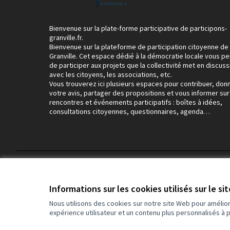
Bienvenue sur la plate-forme participative de participons-
granville.fr.
Bienvenue sur la plateforme de participation citoyenne de
Granville. Cet espace dédié à la démocratie locale vous p
de participer aux projets que la collectivité met en discuss
avec les citoyens, les associations, etc.
Vous trouverez ici plusieurs espaces pour contribuer, don
votre avis, partager des propositions et vous informer sur
rencontres et événements participatifs : boîtes à idées,
consultations citoyennes, questionnaires, agenda…
Conditions d'utilisation
Paramètres des cookies
Informations sur les cookies utilisés sur le si
Nous utilisons des cookies sur notre site Web pour amélio
expérience utilisateur et un contenu plus personnalisés à 
(Lien externe)
Site réalisé grâce au
logiciel libre Decidim
.