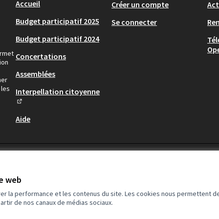
Accueil
Créer un compte
Act
Budget participatif 2025
Se connecter
Re
Budget participatif 2024
Tél
Op
ermet
Concertations
ion
Assemblées
ner
 les
Interpellation citoyenne
(Lien externe)
Aide
te web
rer la performance et les contenus du site. Les cookies nous permettent de
partir de nos canaux de médias sociaux.