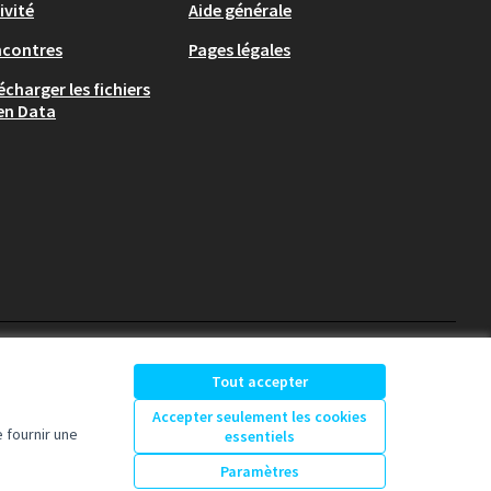
ivité
Aide générale
ncontres
Pages légales
écharger les fichiers
en Data
participons-granville.fr sur X
participons-granville.fr s
participons-granville.
Tout accepter
(Lien externe)
(Lien externe)
(Lien externe)
Accepter seulement les cookies
 fournir une
essentiels
Licence Creative Comm
(Lien externe)
Paramètres