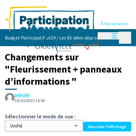
Se connecter
Menu princi
Menu p
Budget Participatif 2024
/
Les 65 idées déposées 💡
Changements sur
"Fleurissement + panneaux
d’informations "
DRAGER
16/10/2023 18:43
Sélectionner le mode de vue :
Basculer l’affichage