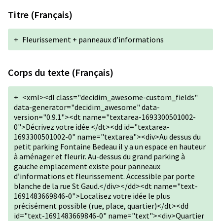
Titre (Français)
+
Fleurissement + panneaux d’informations
Corps du texte (Français)
+
<xml><dl class="decidim_awesome-custom_fields"
data-generator="decidim_awesome" data-
version="0.9.1"><dt name="textarea-1693300501002-
0">Décrivez votre idée </dt><dd id="textarea-
1693300501002-0" name="textarea"><div>Au dessus du
petit parking Fontaine Bedeau il y a un espace en hauteur
à aménager et fleurir. Au-dessus du grand parking à
gauche emplacement existe pour panneaux
d’informations et fleurissement. Accessible par porte
blanche de la rue St Gaud.</div></dd><dt name="text-
1691483669846-0">Localisez votre idée le plus
précisément possible (rue, place, quartier)</dt><dd
id="text-1691483669846-0" name="text"><div>Quartier