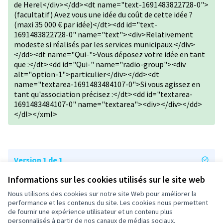
de Herel</div></dd><dt name="text-1691483822728-0">
(facultatif) Avez vous une idée du coût de cette idée ?
(maxi 35 000 € par idée)</dt><dd id="text-
1691483822728-0" name="text"><div>Relativement
modeste si réalisés par les services municipaux.</div>
</dd><dt name="Qui-">Vous déposez votre idée en tant
que :</dt><dd id="Qui-" name="radio-group"><div
alt="option-1">particulier</div></dd><dt
name="textarea-1691483484107-0">Si vous agissez en
tant qu'association précisez :</dt><dd id="textarea-
1691483484107-0" name="textarea"><div></div></dd>
</dl></xml>
Version 1 de 1
Informations sur les cookies utilisés sur le site web
Nous utilisons des cookies sur notre site Web pour améliorer la
Conditions d'utilisation
performance et les contenus du site. Les cookies nous permettent
Paramètres des cookies
de fournir une expérience utilisateur et un contenu plus
participons-granville.fr sur X
participons-granville.fr sur Facebook
participons-granville.fr sur Instagram
personnalisés à partir de nos canaux de médias sociaux.