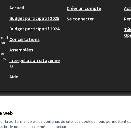
Accueil
Créer un compte
Act
Budget participatif 2025
Se connecter
Re
Budget participatif 2024
Tél
Op
ermet
Concertations
ion
Assemblées
ner
 les
Interpellation citoyenne
(Lien externe)
Aide
te web
rer la performance et les contenus du site. Les cookies nous permettent de
partir de nos canaux de médias sociaux.