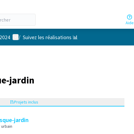
Aide
Menu utilisateur
 2024
/
Suivez les réalisations 📊
ue-jardin
Projets inclus
osque-jardin
 urbain