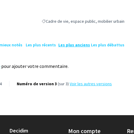
Cadre de vie, espace public, mobilier urbain
Filtrer les résultats de la catégorie : Cadre de vie, 
 mieux notés
Les plus récents
Les plus anciens
Les plus débattus
e
pour ajouter votre commentaire.
4
Numéro de version 3
(sur 3)
voir les autres versions
Decidim
Mon compte
Re