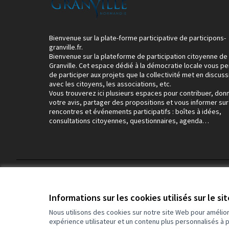
Bienvenue sur la plate-forme participative de participons-
granville.fr.
Bienvenue sur la plateforme de participation citoyenne de
Granville. Cet espace dédié à la démocratie locale vous p
de participer aux projets que la collectivité met en discuss
avec les citoyens, les associations, etc.
Vous trouverez ici plusieurs espaces pour contribuer, don
votre avis, partager des propositions et vous informer sur
rencontres et événements participatifs : boîtes à idées,
consultations citoyennes, questionnaires, agenda…
Conditions d'utilisation
Paramètres des cookies
Informations sur les cookies utilisés sur le si
Nous utilisons des cookies sur notre site Web pour amélio
expérience utilisateur et un contenu plus personnalisés à 