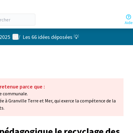
Aide
Menu utilisateur
 2025
/
Les 66 idées déposées 💡
 retenue parce que :
nce communale.
dée à Granville Terre et Mer, qui exerce la compétence de la
ts.
 pédagogique le recyclage des