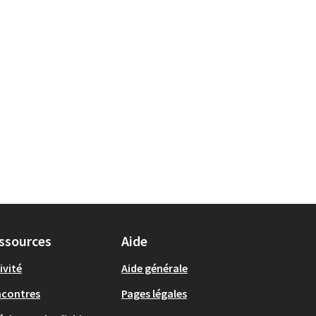
ssources
Aide
ivité
Aide générale
ncontres
Pages légales