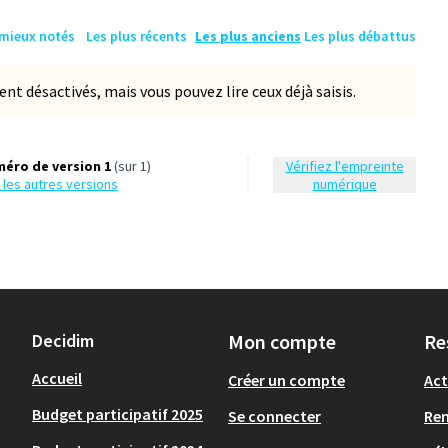
 mieux notés
Les plus récents
Les plus anciens
Les plus débattus
 désactivés, mais vous pouvez lire ceux déjà saisis.
éro de version 1
(sur 1)
Vérifiez l'empreinte
ir les autres versions
numérique
Decidim
Mon compte
Re
Accueil
Créer un compte
Act
Budget participatif 2025
Se connecter
Re