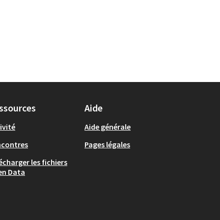
ssources
Aide
ivité
Aide générale
ncontres
Pages légales
écharger les fichiers
en Data