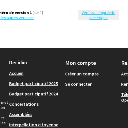
éro de version 1
(sur 1)
Vérifiez l'empreinte
ir les autres versions
numérique
Decidim
Mon compte
Re
Accueil
Créer un compte
Act
Budget participatif 2025
Se connecter
Re
Budget participatif 2024
Tél
Op
ermet
Concertations
ion
Assemblées
ner
 les
Interpellation citoyenne