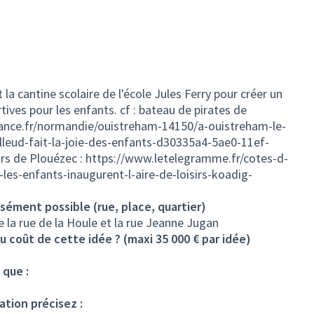
 la cantine scolaire de l'école Jules Ferry pour créer un
tives pour les enfants. cf : bateau de pirates de
ance.fr/normandie/ouistreham-14150/a-ouistreham-le-
lleud-fait-la-joie-des-enfants-d30335a4-5ae0-11ef-
irs de Plouézec :
https://www.letelegramme.fr/cotes-d-
es-enfants-inaugurent-l-aire-de-loisirs-koadig-
isément possible (rue, place, quartier)
 la rue de la Houle et la rue Jeanne Jugan
u coût de cette idée ? (maxi 35 000 € par idée)
 que :
ation précisez :