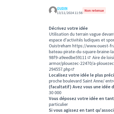
OUDIN
Non retenue
13/11/2024 11:56
Décrivez votre idée
Utilisation du terrain vague devant
espace d'activités ludiques et spor
Ouistreham
https://www.ouest-fr
bateau-pirate-du-square-braine-la
98f9-a9eedbe59111
Aire de lois
(Lien externe)
armor/plouezec-22470/a-plouezec-l
294557.php
(Lien externe)
Localisez votre idée le plus préc
proche boulevard Saint Anne/ entre
(facultatif) Avez vous une idée d
30 000
Vous déposez votre idée en tant
particulier
Si vous agissez en tant qu'associ