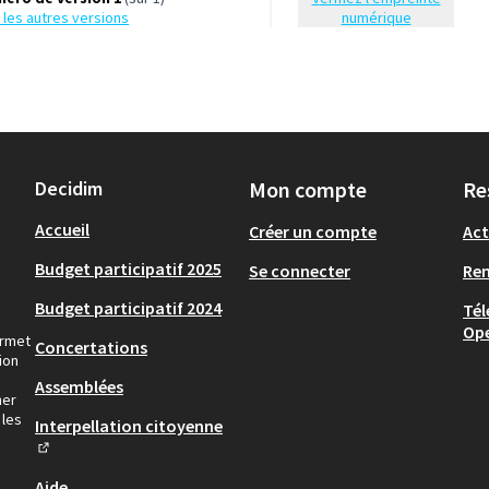
ir les autres versions
numérique
Decidim
Mon compte
Re
Accueil
Créer un compte
Act
Budget participatif 2025
Se connecter
Re
Budget participatif 2024
Tél
Op
ermet
Concertations
ion
Assemblées
ner
 les
Interpellation citoyenne
(Lien externe)
Aide