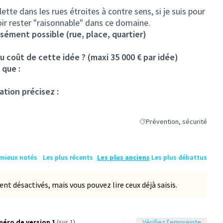
lette dans les rues étroites à contre sens, si je suis pour
avoir rester "raisonnable" dans ce domaine.
isément possible (rue, place, quartier)
u coût de cette idée ? (maxi 35 000 € par idée)
 que :
ation précisez :
Prévention, sécurité
Filtrer les résultats de la ca
 mieux notés
Les plus récents
Les plus anciens
Les plus débattus
 désactivés, mais vous pouvez lire ceux déjà saisis.
éro de version 1
(sur 1)
Vérifiez l'empreinte