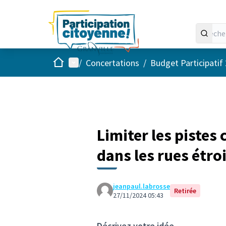
Accueil
Menu principal
/
Concertations
/
Budget Participatif
Limiter les pistes
dans les rues étro
jeanpaul.labrosse
Retirée
27/11/2024 05:43
Décrivez votre idée