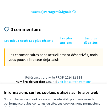
Partager
Signaler
Suivre
0 commentaire
Les plus
Les plus
Les mieux notés
Les plus récents
anciens
débattus
Les commentaires sont actuellement désactivés, mais
vous pouvez lire ceux déjà saisis.
Référence : granville-PROP-2024-12-384
Numéro de version 1
(sur 1)
voir les autres versions
Vérifiez l'empreinte numérique
Informations sur les cookies utilisés sur le site web
Nous utilisons des cookies sur notre site Web pour améliorer la
Conditions d'utilisation
performance et les contenus du site. Les cookies nous permettent
Paramètres des cookies