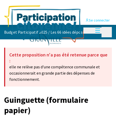
Se connecter
Menu princi
Menu p
Budget Participatif 2025
/
Les 66 idées déposées 💡
Cette proposition n'a pas été retenue parce que
:
elle ne relève pas d'une compétence communale et
occasionnerait en grande partie des dépenses de
fonctionnement.
Guinguette (formulaire
papier)