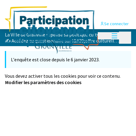
Se connecter
Menu princi
La Ville de Granville repense sa politique culturelle
/
Menu p
✍ Accédez au questionnaire sur l&#39;offre culturelle à Granville
L'enquête est close depuis le 6 janvier 2023.
Vous devez activer tous les cookies pour voir ce contenu.
Modifier les paramètres des cookies