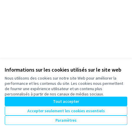
Informations sur les cookies utilisés sur le site web
Nous utilisons des cookies sur notre site Web pour améliorer la
Conditions d'utilisation
performance et les contenus du site. Les cookies nous permettent
Paramètres des cookies
de fournir une expérience utilisateur et un contenu plus
participons-granville.fr sur X
participons-granville.fr sur Facebook
participons-granville.fr sur Instagram
personnalisés à partir de nos canaux de médias sociaux.
(Lien externe)
(Lien externe)
(Lien externe)
Tout accepter
Accepter seulement les cookies essentiels
Licence Cre
(Lien extern
Paramètres
(Lien externe)
Site réalisé grâce au
logiciel libre Decidim
.
(Lien externe)