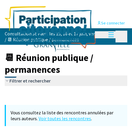
Se connecter
Menu princi
Consultation St Paul : les 15, 16 et 17 juin, venez voter !
Menu p
/
📆 Réunion publique / permanences
📆 Réunion publique /
permanences
Filtrer et rechercher
Vous consultez la liste des rencontres annulées par
leurs auteurs.
Voir toutes les rencontres
.