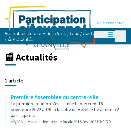
Se connecter
Menu princi
Assemblée Centre-ville / Ports / Lude / Haute Ville / Chausey
Menu p
/
📰 Actualités
📰 Actualités
1 article
Première Assemblée du centre-ville
La première réunion s'est tenue le mercredi 16
novembre 2022 à 19h à la salle de Hérel.. Elle a réuni 72
participants.
Ville - Mission démocratie locale
16 fév. 2023
0
0