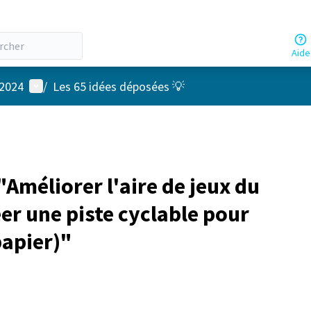
Aide
Menu utilisateur
 2024
/
Les 65 idées déposées 💡
Améliorer l'aire de jeux du
éer une piste cyclable pour
papier)"