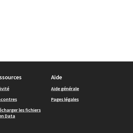
ssources
Aide
ivité
Aide générale
ncontres
Pages légales
écharger les fichiers
en Data