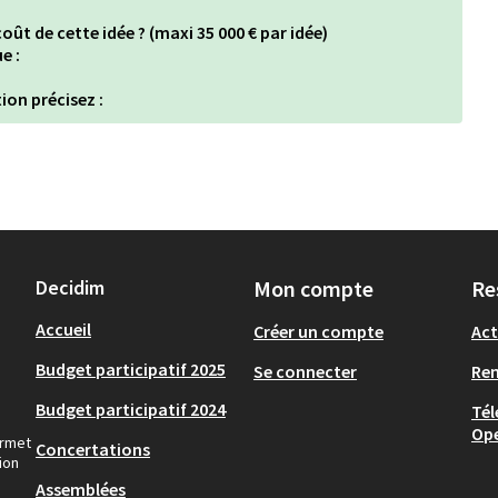
oût de cette idée ? (maxi 35 000 € par idée)
e :
ion précisez :
Decidim
Mon compte
Re
Accueil
Créer un compte
Act
Budget participatif 2025
Se connecter
Re
Budget participatif 2024
Tél
Op
ermet
Concertations
ion
Assemblées