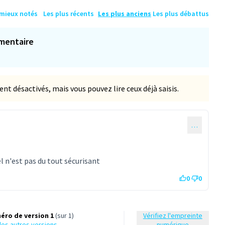
 mieux notés
Les plus récents
Les plus anciens
Les plus débattus
mentaire
 désactivés, mais vous pouvez lire ceux déjà saisis.
…
l n'est pas du tout sécurisant
0
0
éro de version 1
(sur 1)
Vérifiez l'empreinte
r les autres versions
numérique