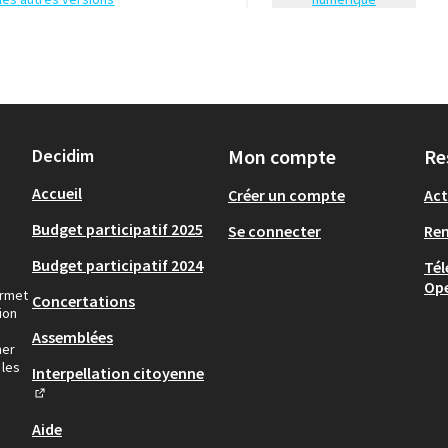
Decidim
Mon compte
Re
Accueil
Créer un compte
Act
Budget participatif 2025
Se connecter
Re
Budget participatif 2024
Tél
Op
ermet
Concertations
ion
Assemblées
ner
 les
Interpellation citoyenne
(Lien externe)
Aide