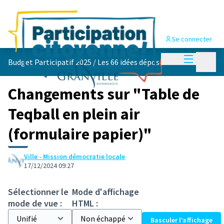
Se connecter
Menu princi
Menu p
Budget Participatif 2025
/
Les 66 idées déposées 💡
Changements sur "Table de
Teqball en plein air
(formulaire papier)"
Ville - Mission démocratie locale
17/12/2024 09:27
Sélectionner le
Mode d'affichage
mode de vue :
HTML :
Basculer l’affichage