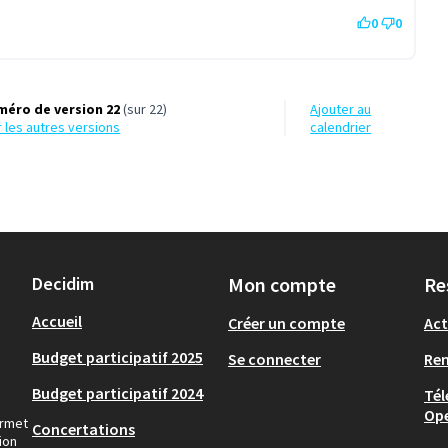
0
0
méro de version 22
(sur 22)
Ajouter au
ir les autres versions
calendrier
Decidim
Mon compte
Re
Accueil
Créer un compte
Act
Budget participatif 2025
Se connecter
Re
Budget participatif 2024
Tél
Op
ermet
Concertations
ion