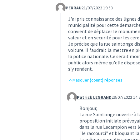
PERRAU
21/07/2022 19:53
Commentaire 5
J'ai pris connaissance des lignes 
municipalité pour cette demarche p
convient de déplacer le monument 
valeur et en securité pour les c
Je précise que la rue saintonge di
voiture. Il faudrait la mettre en p
la police nationale. Ce serait moi
public alors même qu'elle dispos
s'y rendent.
Masquer {count} réponses
Patrick LEGRAND
29/07/2022 14:
Commentaire 6 (réponse au comm
Bonjour,
La rue Saintonge ouverte à la
proposition initiale prévoy
dans la rue Lecampion vers l
"le raccourci" et bloquant l
La même anomalie concerne l