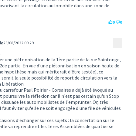
 favorisant la circulation automobile dans une zone de
0
0
le
23/08/2022 09:29
…
entaire 5)
.
er une piétonnisation de la 1ère partie de la rue Saintonge,
a 2de partie. En vue d'une piétonnisation en saison haute de
ne hypothèse mais qui mériterait d'être testée), ce
erait la seule possibilité de report de circulation vers la
a Libération.
au carrefour Paul Poirier - Corsaires a déjà été évoqué au
aut poursuivre la réflexion car il n'est pas certain qu'un Stop
r dissuade les automobilistes de l'emprunter. Or, très
faut éviter qu'elle ne soit engorgée d'une file de véhicules
asions d'échanger sur ces sujets : la concertation sur le
le va reprendre et les 1ères Assemblées de quartier se