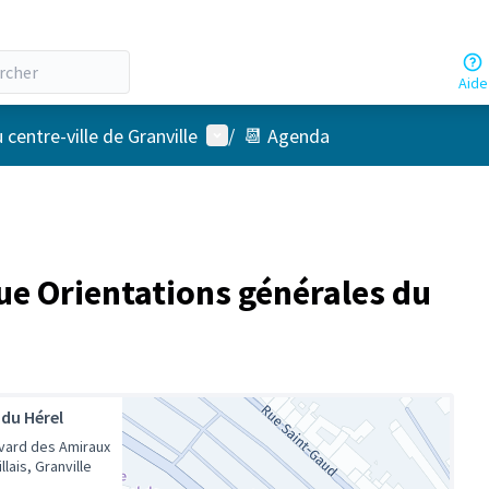
Aide
Menu utilisateur
ntre-ville de Granville
/
📆 Agenda
ue Orientations générales du
 du Hérel
vard des Amiraux
llais, Granville