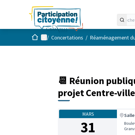
Accueil
Menu principal
/
Concertations
/
Réaménagement du ce
📆 Réunion publiq
projet Centre-ville
MARS
Salle
31
Boule
Granvi