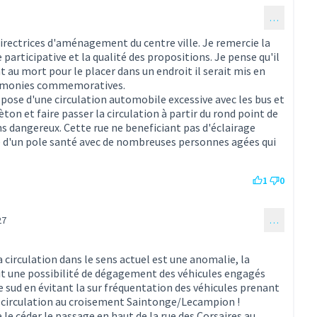
…
directrices d'aménagement du centre ville. Je remercie la
articipative et la qualité des propositions. Je pense qu'il
au mort pour le placer dans un endroit il serait mis en
eremonies commemoratives.
spose d'une circulation automobile excessive avec les bus et
ièton et faire passer la circulation à partir du rond point de
ns dangereux. Cette rue ne beneficiant pas d'éclairage
e d'un pole santé avec de nombreuses personnes agées qui
1
0
27
…
entaire 5)
 circulation dans le sens actuel est une anomalie, la
ait une possibilité de dégagement des véhicules engagés
e sud en évitant la sur fréquentation des véhicules prenant
a circulation au croisement Saintonge/Lecampion !
e céder le passage en haut de la rue des Corsaires au