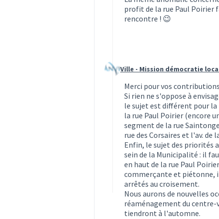
profit de la rue Paul Poirier
rencontre ! 😉
Ville - Mission démocratie loca
Commentaire 7 (réponse au comm
Merci pour vos contributions
Si rien ne s'oppose à envisag
le sujet est différent pour l
la rue Paul Poirier (encore u
segment de la rue Saintonge s
rue des Corsaires et l'av. de l
Enfin, le sujet des priorités 
sein de la Municipalité : il f
en haut de la rue Paul Poirie
commerçante et piétonne, il 
arrêtés au croisement.
Nous aurons de nouvelles occ
réaménagement du centre-vil
tiendront à l'automne.