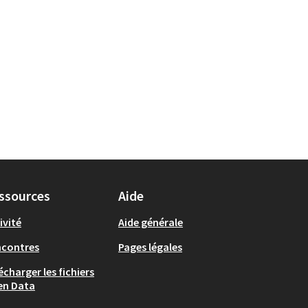
ssources
Aide
ivité
Aide générale
ncontres
Pages légales
écharger les fichiers
en Data