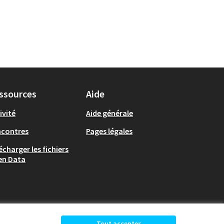
ssources
Aide
ivité
Aide générale
ncontres
Pages légales
écharger les fichiers
en Data
Tout accepter