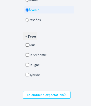
Toutes
À venir
Passées
Type
Tous
En présentiel
En ligne
Hybride
Calendrier d'exportation