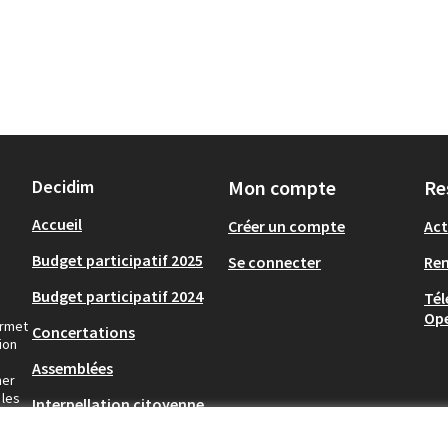
Decidim
Mon compte
Re
Accueil
Créer un compte
Act
Budget participatif 2025
Se connecter
Re
Budget participatif 2024
Tél
Op
ermet
Concertations
ion
Assemblées
ner
 les
Interpellation citoyenne
(Lien externe)