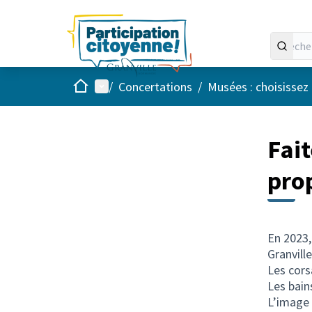
Accueil
Menu principal
/
Concertations
/
Musées : choisissez l
Fait
pro
En 2023,
Granville
Les cors
Les bain
L’image 