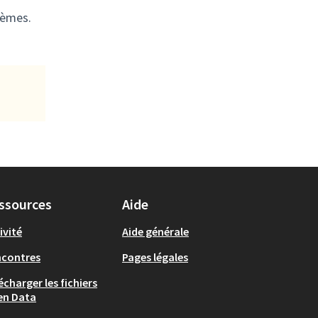
hèmes.
ssources
Aide
ivité
Aide générale
ncontres
Pages légales
écharger les fichiers
en Data