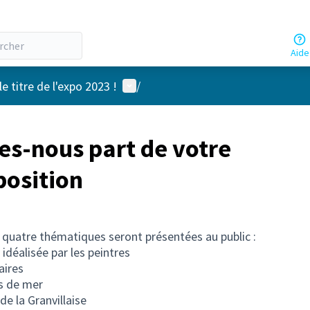
Aide
Menu utilisateur
e titre de l'expo 2023 !
/
es-nous part de votre
position
 quatre thématiques seront présentées au public :
 idéalisée par les peintres
aires
s de mer
de la Granvillaise