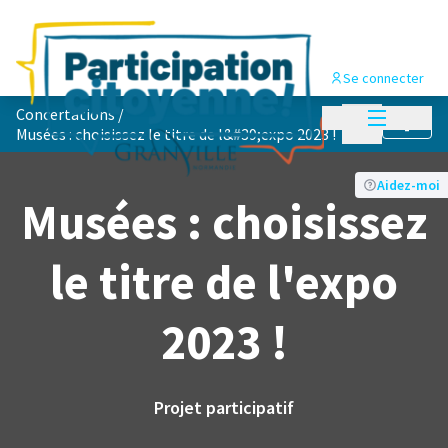
Se connecter
Menu princi
Concertations
/
Menu principa
Suivre
Musées : choisissez le titre de l&#39;expo 2023 !
Aidez-moi
Musées : choisissez
le titre de l'expo
2023 !
Projet participatif