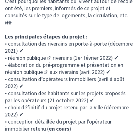
C’est pourquoi les habitants qui vivent autour de l’école
ont été, les premiers, informés de ce projet et
consultés sur le type de logements, la circulation, etc.
👪
Les principales étapes du projet :
• consultation des riverains en porte-à-porte (décembre
2021) ✔
•
réunion publique
riverains (1er février 2022) ✔
(S'ouvre dans un nouvel onglet)
• élaboration du pré-programme et présentation en
réunion publique
aux riverains (avril 2022) ✔
(S'ouvre dans un nouvel onglet)
• consultation d’opérateurs immobiliers (avril à août
2022) ✔
• consultation des habitants sur les projets proposés
par les opérateurs (21 octobre 2022) ✔
• choix définitif du projet retenu par la Ville (décembre
2022) ✔
• conception détaillée du projet par l'opérateur
immobilier retenu (
en cours
)