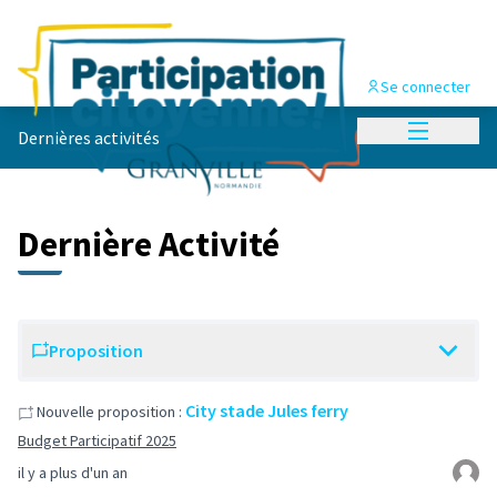
Se connecter
Menu princi
Dernières activités
Dernière Activité
Proposition
City stade Jules ferry
Nouvelle proposition :
Budget Participatif 2025
il y a plus d'un an