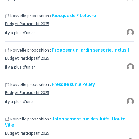
Kiosque de F Lefevre
Nouvelle proposition :
Budget Participatif 2025
il y a plus d'un an
Proposer un jardin sensoriel inclusif
Nouvelle proposition :
Budget Participatif 2025
il y a plus d'un an
Fresque sur le Pelley
Nouvelle proposition :
Budget Participatif 2025
il y a plus d'un an
Jalonnement rue des Juifs- Haute
Nouvelle proposition :
Ville
Budget Participatif 2025