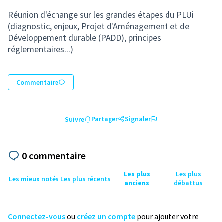
(Lien externe)
Réunion d'échange sur les grandes étapes du PLUi
(diagnostic, enjeux, Projet d'Aménagement et de
Développement durable (PADD), principes
réglementaires...)
Commentaire
Partager
Signaler
Suivre
0 commentaire
Les plus
Les plus
Les mieux notés
Les plus récents
anciens
débattus
Connectez-vous
ou
créez un compte
pour ajouter votre