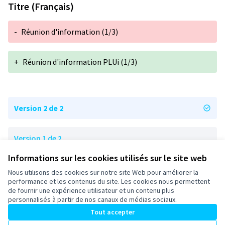
Titre (Français)
-
Réunion d'information (1/3)
+
Réunion d'information PLUi (1/3)
Version 2 de 2
Version 1 de 2
Informations sur les cookies utilisés sur le site web
Nous utilisons des cookies sur notre site Web pour améliorer la
Conditions d'utilisation
performance et les contenus du site. Les cookies nous permettent
Paramètres des cookies
de fournir une expérience utilisateur et un contenu plus
participons-granville.fr sur X
participons-granville.fr sur Facebook
participons-granville.fr sur Instagram
personnalisés à partir de nos canaux de médias sociaux.
(Lien externe)
(Lien externe)
(Lien externe)
Tout accepter