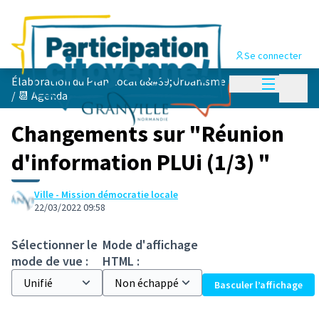
Se connecter
Menu princi
Élaboration du Plan Local d&#39;Urbanisme intercommunal (PLUi) de Granville Terre &amp; Mer
Menu p
/
📆 Agenda
Changements sur "Réunion
d'information PLUi (1/3) "
Ville - Mission démocratie locale
22/03/2022 09:58
Sélectionner le
Mode d'affichage
mode de vue :
HTML :
Basculer l’affichage