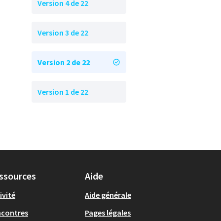
Version 4 de 22
Version 3 de 22
Version 2 de 22
Version 1 de 22
ssources
Aide
ivité
Aide générale
ncontres
Pages légales