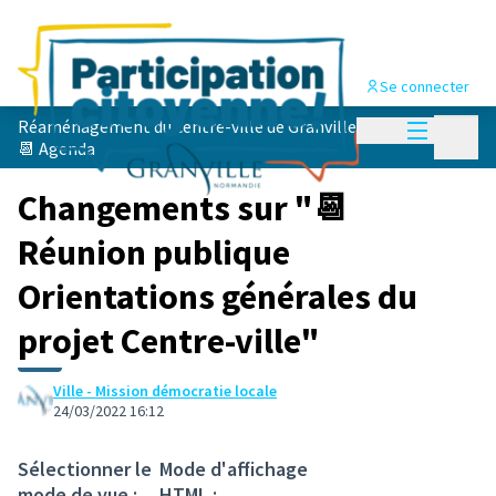
Se connecter
Menu princi
Réaménagement du centre-ville de Granville
/
Menu p
📆 Agenda
Changements sur "📆
Réunion publique
Orientations générales du
projet Centre-ville"
Ville - Mission démocratie locale
24/03/2022 16:12
Sélectionner le
Mode d'affichage
mode de vue :
HTML :